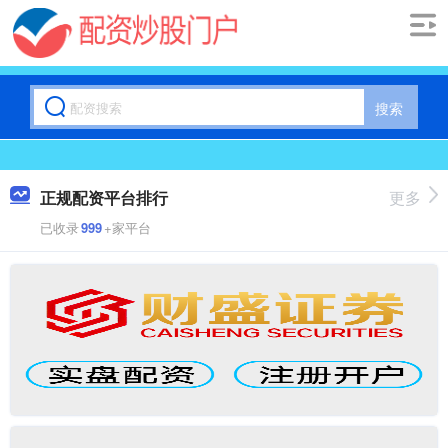
搜索
正规配资平台排行
更多
已收录
999
+家平台