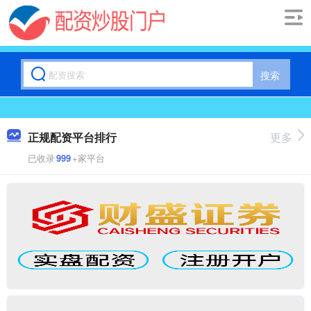
搜索
正规配资平台排行
更多
已收录
999
+家平台