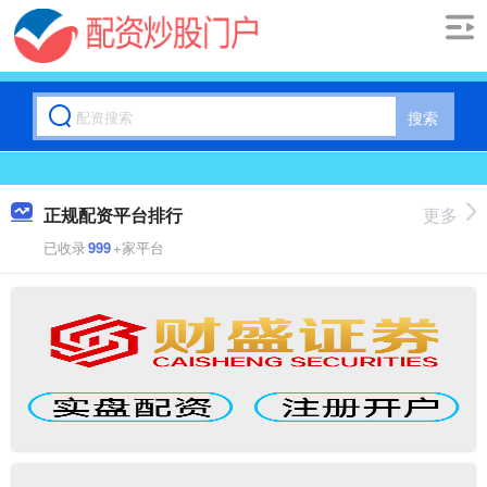
搜索
正规配资平台排行
更多
已收录
999
+家平台