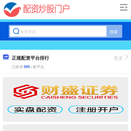
搜索
正规配资平台排行
更多
已收录
999
+家平台