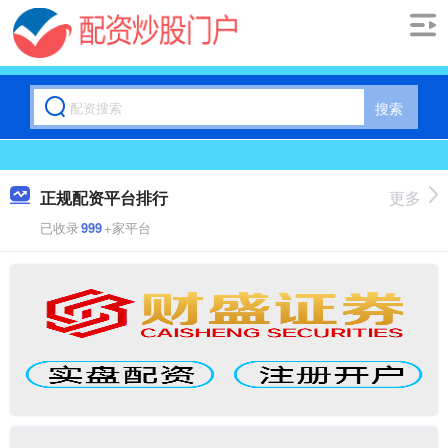
搜索
正规配资平台排行
更多
已收录
999
+家平台