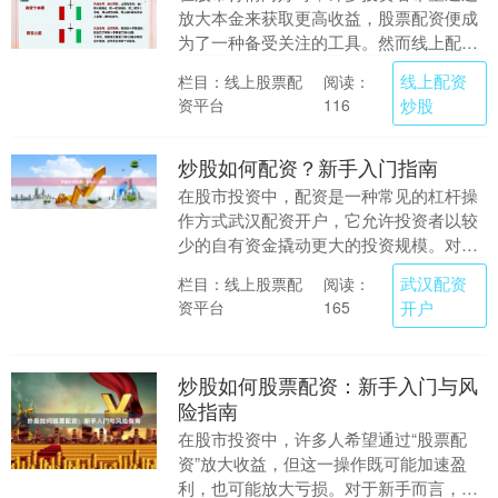
放大本金来获取更高收益，股票配资便成
为了一种备受关注的工具。然而线上配资
炒股，配资操作不当可能带来巨大风险。
线上配资
栏目：线上股票配
阅读：
本文将详细解析股....
资平台
炒股
116
炒股如何配资？新手入门指南
在股市投资中，配资是一种常见的杠杆操
作方式武汉配资开户，它允许投资者以较
少的自有资金撬动更大的投资规模。对于
新手而言，理解配资的基本概念、操作流
武汉配资
栏目：线上股票配
阅读：
程和风险控制至关....
资平台
开户
165
炒股如何股票配资：新手入门与风
险指南
在股市投资中，许多人希望通过“股票配
资”放大收益，但这一操作既可能加速盈
利，也可能放大亏损。对于新手而言，理