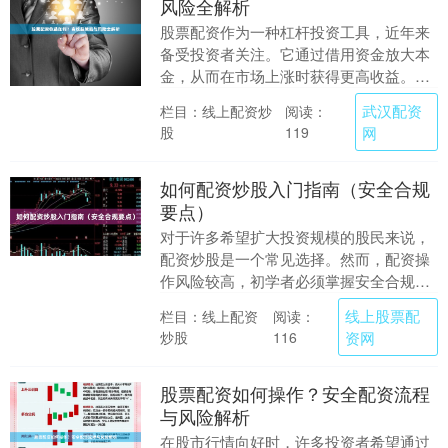
风险全解析
股票配资作为一种杠杆投资工具，近年来
备受投资者关注。它通过借用资金放大本
金，从而在市场上涨时获得更高收益。然
而，高收益往往伴随着高风险。本文将深
武汉配资
栏目：线上配资炒
阅读：
入解析股票配资的....
股
网
119
如何配资炒股入门指南（安全合规
要点）
对于许多希望扩大投资规模的股民来说，
配资炒股是一个常见选择。然而，配资操
作风险较高，初学者必须掌握安全合规要
点线上股票配资网，才能在控制风险的前
线上股票配
栏目：线上配资
阅读：
提下进行投资。本....
炒股
资网
116
股票配资如何操作？安全配资流程
与风险解析
在股市行情向好时，许多投资者希望通过